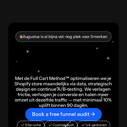
Augustus is al bijna vol: nog plek voor 3 merken
Boost
je
omzet
met
data-gedreven
CRO
–
zonder
extra
ad
spend
Met de Full Cart Method™ optimaliseren we je 
Shopify store maandelijks via data, strategisch 
design en continue A/B-testing. We verlagen 
frictie, verhogen je conversie en halen meer 
omzet uit dezelfde traffic — met minimaal 10% 
uplift binnen 90 dagen.
Book a free funnel audit →
Elke niche
Custom-built
UX-gedreven